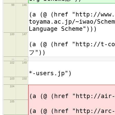
99
146
(
(a (@ (href "http://www.
toyama.ac.jp/~iwao/Schem
Language Scheme")))
100
147
;
(a (@ (href "http://t-
フ"))
…
…
102
149
(h2
*-users.jp")
103
150
(
104
(
(a (@ (href "http://air
105
(
(a (@ (href "http://arc