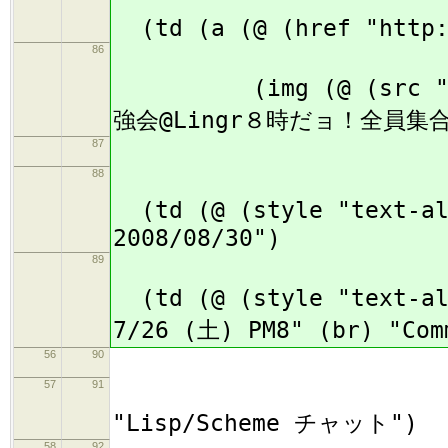
(td (a (@ (href "http:/
86
(img (@ (src "./im
強会@Lingr８時だョ！全員集合") 
87
(
88
(td (@ (style "text-al
2008/08/30")
89
(td (@ (style "text-a
7/26 (土) PM8" (br) "Com
56
90
57
91
(
"Lisp/Scheme チャット")
58
92