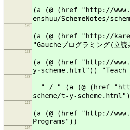
(
(a (@ (href "http://www
enshuu/SchemeNotes/sch
120
(
(a (@ (href "http://kar
"Gaucheプログラミング(立読
121
(
(a (@ (href "http://www
y-scheme.html")) "Teach
122
" / " (a (@ (href "http
scheme/t-y-scheme.html
123
(
(a (@ (href "http://www
Programs"))
124