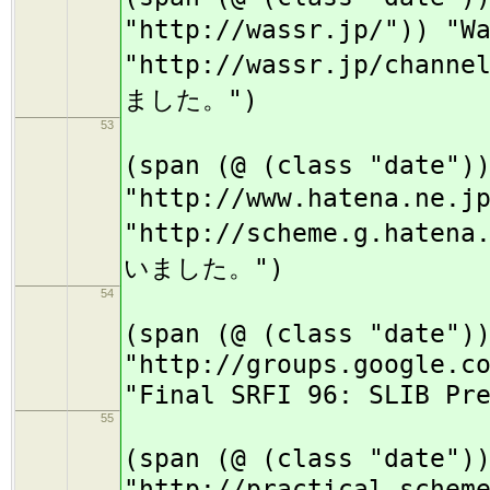
"http://wassr.jp/")) "W
"http://wassr.jp/chan
ました。")
53
(
(span (@ (class "date")
"http://www.hatena.ne.
"http://scheme.g.hate
いました。")
54
(
(span (@ (class "date")
"http://groups.google.c
"Final SRFI 96: SLIB Pr
55
(
(span (@ (class "date")
"http://practical-schem