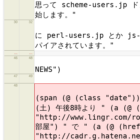
思って scheme-users.jp
始します。"
30
32
"
に perl-users.jp とか j
パイアされています。"
…
…
46
48
(h2 
NEWS")
47
49
(
48
(
(span (@ (class "date"
(土) 午後8時より " (a (@ (
"http://www.lingr.com/r
部屋") " で " (a (@ (hre
"http://cadr.g.hatena.n