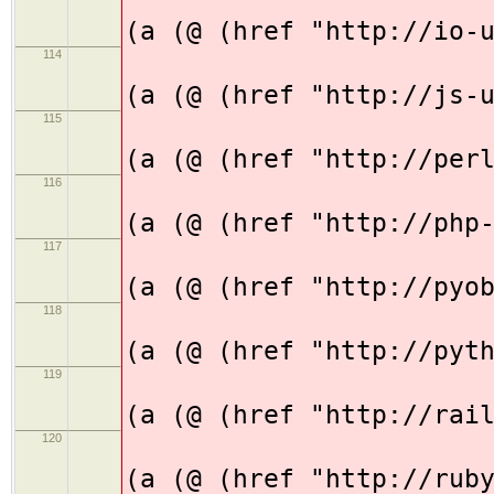
(
(a (@ (href "http://io-
114
(
(a (@ (href "http://js-
115
(
(a (@ (href "http://per
116
(
(a (@ (href "http://php
117
(
(a (@ (href "http://pyo
118
(
(a (@ (href "http://pyt
119
(
(a (@ (href "http://rai
120
(
(a (@ (href "http://rub