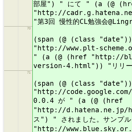
部屋") " にて " (a (@ (hr
"http://cadr.g.hatena.n
"第3回 慢性的CL勉強会@Lin
70
(
(span (@ (class "date")
"http://www.plt-scheme.
" (a (@ (href "http://b
version-4.html")) "リ
71
(
(span (@ (class "date")
"http://code.google.com
0.0.4 が " (a (@ (href
"http://d.hatena.ne.jp/
ス") " されました。サンプルア
"http://www.blue.sky.or