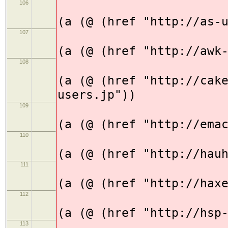
106
(
(a (@ (href "http://as-
107
(
(a (@ (href "http://awk
108
(
(a (@ (href "http://cak
users.jp"))
109
(
(a (@ (href "http://ema
110
(
(a (@ (href "http://hau
111
(
(a (@ (href "http://hax
112
(
(a (@ (href "http://hsp
113