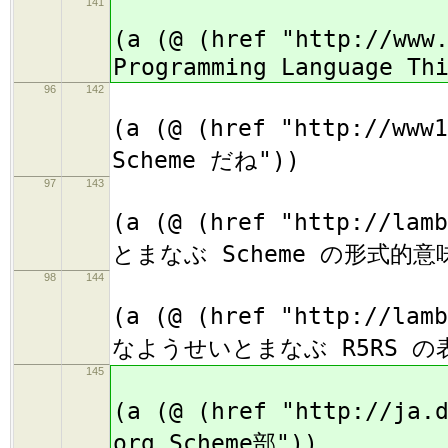
141
(
(a (@ (href "http://www
Programming Language Th
96
142
(
(a (@ (href "http://ww
Scheme だね"))
97
143
(
(a (@ (href "http://la
とまなぶ Scheme の形式的意
98
144
(
(a (@ (href "http://lam
なようせいとまなぶ R5RS の
145
(
(a (@ (href "http://ja
org Scheme部"))