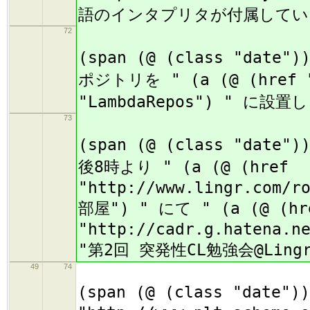
語のインタプリタが付属してい
72
(
(span (@ (class "date
ポジトリを " (a (@ (href "h
"LambdaRepos") " に設
73
(
(span (@ (class "date"
後8時より " (a (@ (href
"http://www.lingr.com/r
部屋") " にて " (a (@ (hr
"http://cadr.g.hatena.n
"第2回 突発性CL勉強会@Lin
49
74
(
(span (@ (class "date"))