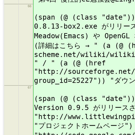
66
(
(span (@ (class "date")
0.8.13-box2.exe がリ
Meadow(Emacs) や O
(詳細はこちら → " (a (@ (hr
scheme.net/wiliki/wilik
" / " (a (@ (href
"http://sourceforge.net
group_id=25227")) "ダウ
67
(
(span (@ (class "date")
Version 0.9.5 がリリース
"http://www.littlewingp
"プロジェクトホームページ") " /