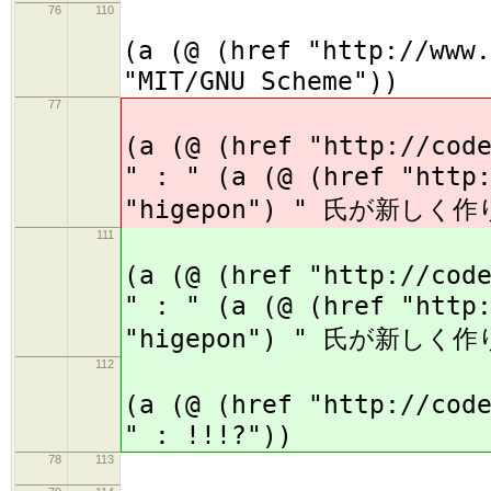
76
110
(
(a (@ (href "http://www.
"MIT/GNU Scheme"))
77
(
(a (@ (href "http://cod
" : " (a (@ (href "http
"higepon") " 氏が新し
111
(
(a (@ (href "http://cod
" : " (a (@ (href "http
"higepon") " 氏が新し
112
(
(a (@ (href "http://cod
" : !!!?"))
78
113