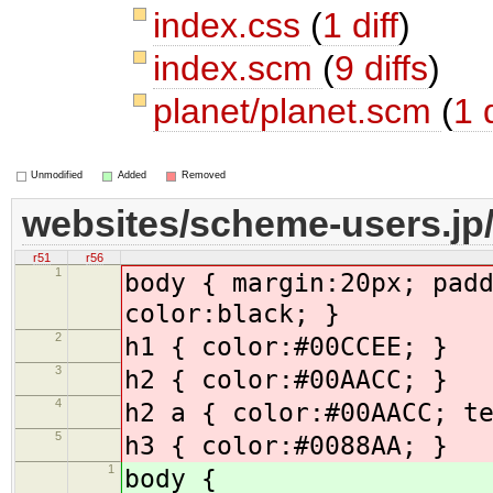
index.css
(
1 diff
)
index.scm
(
9 diffs
)
planet/planet.scm
(
1 d
Unmodified
Added
Removed
websites/scheme-users.jp
r51
r56
1
body { margin:20px; pad
color:black; }
2
h1 { color:#00CCEE; }
3
h2 { color:#00AACC; }
4
h2 a { color:#00AACC; t
5
h3 { color:#0088AA; }
1
body {