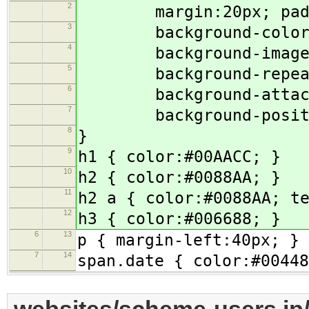
2
margin:20px; paddi
3
background-color:wh
4
background-image:url
5
background-repeat:
6
background-attachm
7
background-position
8
}
9
h1 { color:#00AACC; }
10
h2 { color:#0088AA; }
11
h2 a { color:#0088AA; t
12
h3 { color:#006688; }
6
13
p { margin-left:40px; }
7
14
span.date { color:#00448
websites/scheme-users.jp