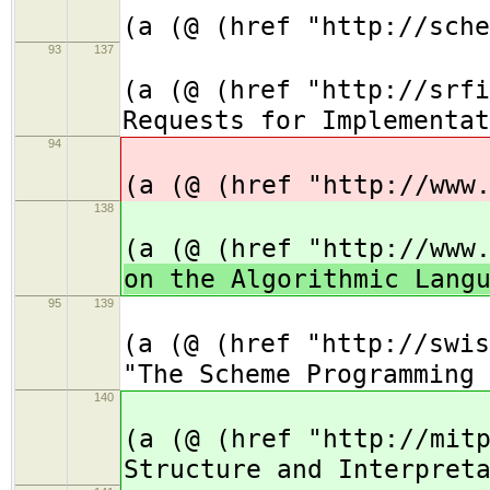
(a (@ (href "http://sche
93
137
(
(a (@ (href "http://srfi
Requests for Implementat
94
(
(a (@ (href "http://www
138
(
(a (@ (href "http://www
on the Algorithmic Lang
95
139
(
(a (@ (href "http://swis
"The Scheme Programming 
140
(
(a (@ (href "http://mit
Structure and Interpret