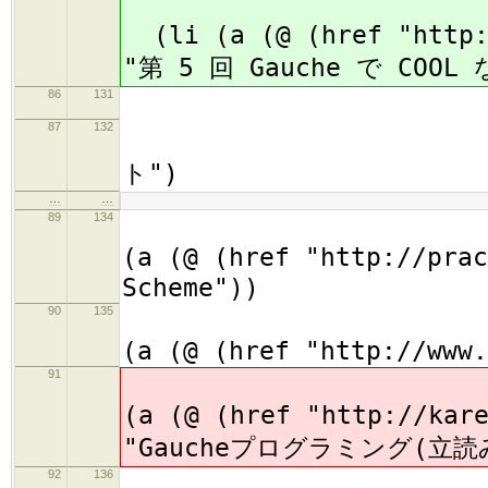
(li (a (@ (href "http:/
"第 5 回 Gauche で COOL
86
131
87
132
(h2
ト")
…
…
89
134
(
(a (@ (href "http://prac
Scheme"))
90
135
(
(a (@ (href "http://www.
91
(
(a (@ (href "http://kar
"Gaucheプログラミング(立読
92
136
(