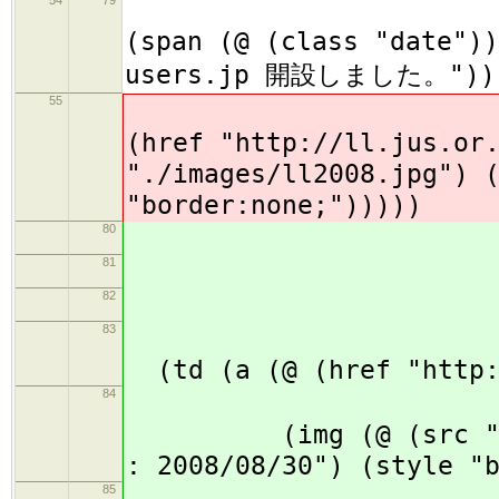
54
79
(
(span (@ (class "date"))
users.jp 開設しました。"))
55
(p 
(href "http://ll.jus.or
"./images/ll2008.jpg") 
"border:none;")))))
80
81
(t
82
(
83
(td (a (@ (href "http:
84
(img (@ (src "./imag
: 2008/08/30") (style "
85