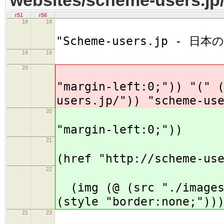
r51
r56
18
18
(t
"Scheme-users.jp - 
19
19
(b
20
(p (
"margin-left:0;")) "(" 
users.jp/")) "scheme-us
20
(p (
"margin-left:0;"))
21
(
(href "http://scheme-us
22
(img (@ (src "./images/
(style "border:none;"))
21
23