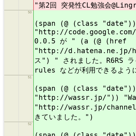
"第2回 突発性CL勉強会@Lin
50
(
(span (@ (class "date")
"http://code.google.com
0.0.5 が " (a (@ (href
"http://d.hatena.ne.jp/
ス") " されました。R6RS ライ
rules などが利用できるよう
51
(
(span (@ (class "date")
"http://wassr.jp/")) "W
"http://wassr.jp/chan
きていました。")
52
(
(span (@ (class "date")