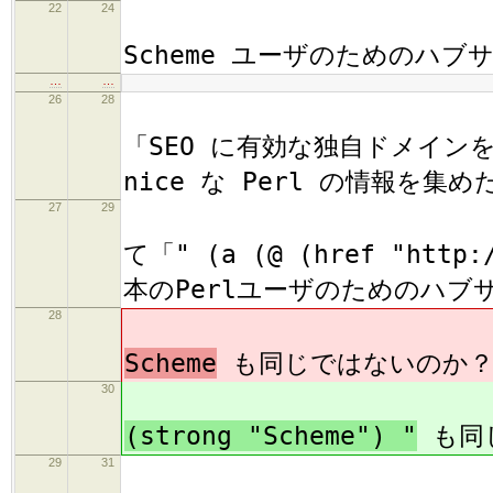
22
24
(h1
Scheme ユーザのためのハブサ
…
…
26
28
"
「SEO に有効な独自ドメイン
nice な Perl の情報を
27
29
"
て「" (a (@ (href "http:/
本のPerlユーザのためのハブサ
28
(p
Scheme
も同じではないのか？
30
(p
(strong "Scheme") "
も同
29
31
"