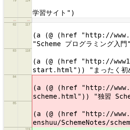
79
114
(h2
学習サイト")
…
…
82
117
(
(a (@ (href "http://www.
"Scheme プログラミング入門"
83
118
(
(a (@ (href "http://www1
start.html")) "まったく
84
(
(a (@ (href "http://www
scheme.html")) "独習 Sc
85
(
(a (@ (href "http://www
enshuu/SchemeNotes/sch
119