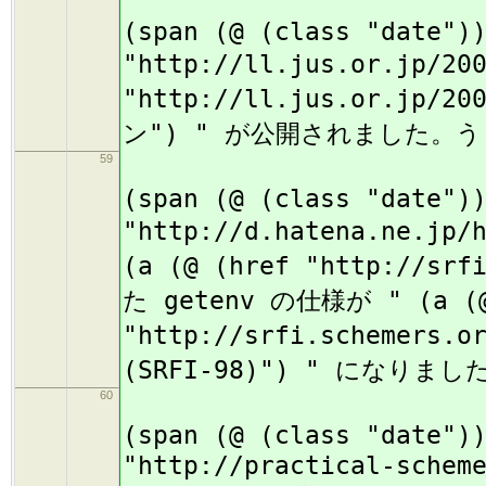
(
(span (@ (class "date")
"http://ll.jus.or.jp/20
"http://ll.jus.or.jp/2
ン") " が公開されました。
59
(
(span (@ (class "date")
"http://d.hatena.ne.jp
(a (@ (href "http://sr
た getenv の仕様が " (a (@
"http://srfi.schemers.
(SRFI-98)") " になりまし
60
(
(span (@ (class "date")
"http://practical-schem