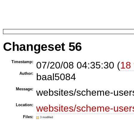
Changeset 56
Timestamp:
07/20/08 04:35:30 (
18 
Author:
baal5084
Message:
websites/scheme-users
Location:
websites/scheme-users
Files:
3 modified