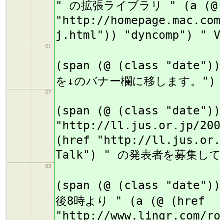
" の拡張ライブラリ " (a (@ 
"http://homepage.mac.co
j.html")) "dyncomp")
61
(
(span (@ (class "date"
を↓のバナー欄に移します。")
62
(
(span (@ (class "date")
"http://ll.jus.or.jp/20
(href "http://ll.jus.or
Talk") " の発表者を募集し
63
(
(span (@ (class "date"
後8時より " (a (@ (href
"http://www.lingr.com/r