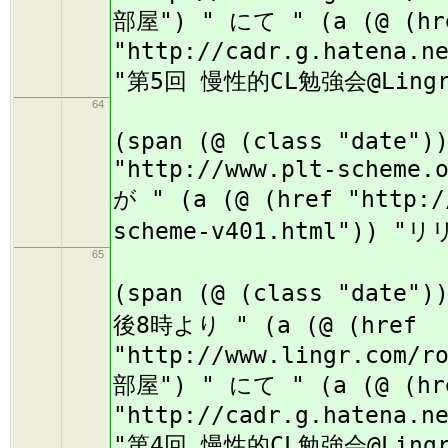
部屋") " にて " (a (@ (hr
"http://cadr.g.hatena.n
"第5回 慢性的CL勉強会@Lin
64
(
(span (@ (class "date")
"http://www.plt-scheme.
が " (a (@ (href "http:/
scheme-v401.html")) 
65
(
(span (@ (class "date"
後8時より " (a (@ (href
"http://www.lingr.com/r
部屋") " にて " (a (@ (hr
"http://cadr.g.hatena.n
"第4回 慢性的CL勉強会@Lin