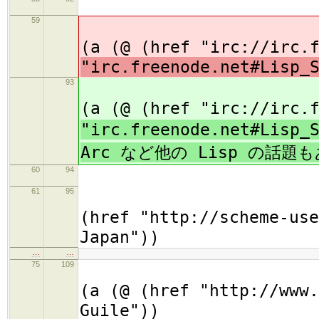
(
59
(
(a (@ (href "irc://irc.
"irc.freenode.net#Lisp_
93
(
(a (@ (href "irc://irc.
"irc.freenode.net#Lisp_
Arc など他の Lisp の話題
60
94
61
95
(h2
(href "http://scheme-use
Japan"))
…
…
75
109
(
(a (@ (href "http://www.
Guile"))