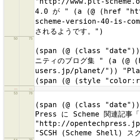
"http://www.plt-scheme
4.0 が " (a (@ (href "ht
scheme-version-40-is-
されるようです。")
50
75
(
(span (@ (class "date")
ニティのブログ集 " (a (@ (hr
users.jp/planet/")) "
(span (@ (style "colo
…
…
53
78
(
(span (@ (class "date"))
Press に Scheme 関連記事「"
"http://opentechpress.jp
"SCSH (Scheme Shel