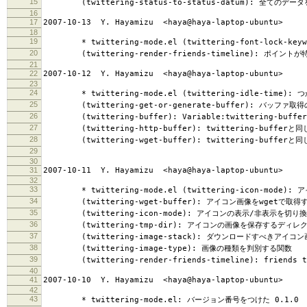
15
(twittering-status-to-status-datum): 全ての
16
17
2007-10-13 Y. Hayamizu <haya@haya-laptop-ubuntu>
18
19
* twittering-mode.el (twittering-font-lo
20
(twittering-render-friends-timeline): ポイントが特
21
22
2007-10-12 Y. Hayamizu <haya@haya-laptop-ubuntu>
23
24
* twittering-mode.el (twittering-idle-time):
25
(twittering-get-or-generate-buffer): バッフ
26
(twittering-buffer): Variable:twittering-bu
27
(twittering-http-buffer): twittering-bufferと同
28
(twittering-wget-buffer): twittering-bufferと同
29
30
31
2007-10-11 Y. Hayamizu <haya@haya-laptop-ubuntu>
32
33
* twittering-mode.el (twittering-icon-mode
34
(twittering-wget-buffer): アイコン画像をwgetで取
35
(twittering-icon-mode): アイコンの表示/非表示を切り
36
(twittering-tmp-dir): アイコンの画像を保存するディレ
37
(twittering-image-stack): ダウンロードすべきアイコ
38
(twittering-image-type): 画像の種類を判別する関数
39
(twittering-render-friends-timeline): friend
40
41
2007-10-10 Y. Hayamizu <haya@haya-laptop-ubuntu>
42
43
* twittering-mode.el: バージョン番号をつけた 0.1.0