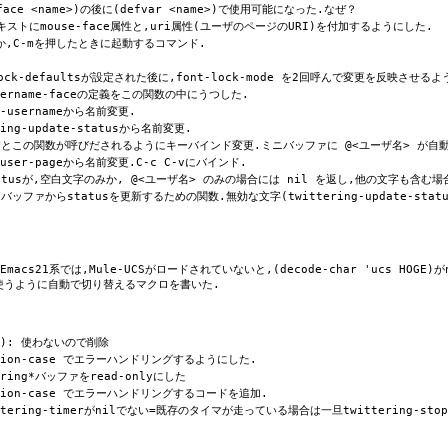
ace <name>)の後に(defvar <name>)で使用可能になった.なぜ？
テキストにmouse-face属性と,uri属性(ユーザのページのURI)を付加するようにした.
るか,C-mを押したときに起動するコマンド.
-lock-defaultsが設定された後に,font-lock-mode を2回呼んで変更を反映させる
-username-faceの定義をこの関数の中にうつした.
k-usernameから名前変更.
ing-update-statusから名前変更.
を押すとこの関数が呼びだされるようにキーバインド変更.ミニバッファに @<ユーザ名> が自
-user-pageから名前変更.C-c C-vにバインド.
数statusが,空白文字のみか, @<ユーザ名> のみの場合には nil を返し,他の文字も含む
 ミニバッファからstatusを更新するための関数.無効な文字(twittering-update-s
): Emacs21系では,Mule-UCSがロードされていないと,(decode-char 'ucs H
harを使うように自動で切り替えるマクロを書いた.
er): 使わないので削除
dition-case でエラーハンドリングするようにした.
ering*バッファをread-onlyにした
dition-case でエラーハンドリングするコードを追加.
ering-timerがnilでない=既存のタイマが走っている場合は一旦twittering-