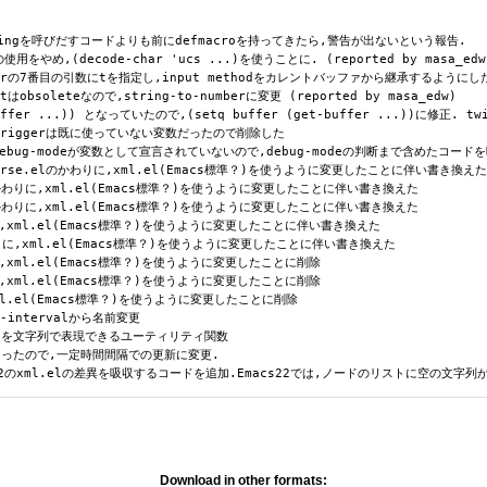
-stringを呼びだすコードよりも前にdefmacroを持ってきたら,警告が出ないという報告.
用をやめ,(decode-char 'ucs ...)を使うことに. (reported by masa_edw
ufferの7番目の引数にtを指定し,input methodをカレントバッファから継承するようにし
obsoleteなので,string-to-numberに変更 (reported by masa_edw)
er ...)) となっていたので,(setq buffer (get-buffer ...))に修正. twit
sh-triggerは既に使っていない変数だったので削除した
ug-modeが変数として宣言されていないので,debug-modeの判断まで含めたコード
l-parse.elのかわりに,xml.el(Emacs標準？)を使うように変更したことに伴い書き換えた
lのかわりに,xml.el(Emacs標準？)を使うように変更したことに伴い書き換えた
lのかわりに,xml.el(Emacs標準？)を使うように変更したことに伴い書き換えた
りに,xml.el(Emacs標準？)を使うように変更したことに伴い書き換えた
かわりに,xml.el(Emacs標準？)を使うように変更したことに伴い書き換えた
に,xml.el(Emacs標準？)を使うように変更したことに削除
に,xml.el(Emacs標準？)を使うように変更したことに削除
xml.el(Emacs標準？)を使うように変更したことに削除
h-intervalから名前変更
ェクトを文字列で表現できるユーティリティ関数
くなったので,一定時間間隔での更新に変更.
macs22のxml.elの差異を吸収するコードを追加.Emacs22では,ノードのリストに空の
Download in other formats: