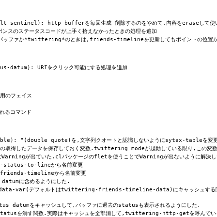
ault-sentinel): http-bufferを毎回生成-削除するのをやめて,内容をeraseし
TTPレスポンスのステータスコードが上手く拾えなかったときの処理を追加
トバッファか*twittering*のときは,friends-timelineを更新してもポイントの
atus-datum): URIをクリック可能にする処理を追加
RI用のフェイス
されるコマンド
able): "(double quote)を,文字列クオートと認識しないようにsytax-tableを変
elineの取得したデータを保存しておく変数.twittering modeが起動している限り,この
Warningが出ていた.clパッケージのfletを使うことでWarningが出ないように解決し
-status-to-lineから名前変更
friends-timelineから名前変更
s datumに含めるようにした.
data-var(デフォルトはtwittering-friends-timeline-data)にキャッシュ
status datumをキャッシュして,バッファに過去のstatusも表示されるようにした.
tatusを消す関数.実際はキャッシュを全部消して,twittering-http-getを呼んでい