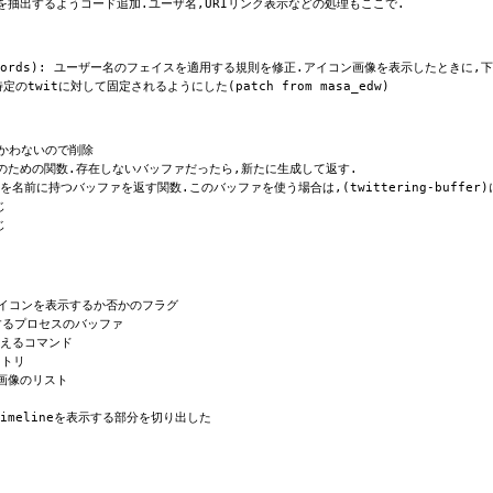
データを抽出するようコード追加.ユーザ名,URIリンク表示などの処理もここで.
ck-keywords): ユーザー名のフェイスを適用する規則を修正.アイコン画像を表示したとき
定のtwitに対して固定されるようにした(patch from masa_edw)
 つかわないので削除
ァ取得のための関数.存在しないバッファだったら,新たに生成して返す.
fferを名前に持つバッファを返す関数.このバッファを使う場合は,(twittering-buffe
じ
じ
): アイコンを表示するか否かのフラグ
得するプロセスのバッファ
換えるコマンド
クトリ
ン画像のリスト
s timelineを表示する部分を切り出した