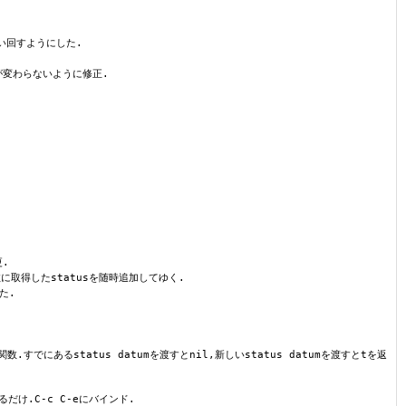
て使い回すようにした.
位置が変わらないように修正.
更.
変数に取得したstatusを随時追加してゆく.
た.
する関数.すでにあるstatus datumを渡すとnil,新しいstatus datumを渡すとtを返
るだけ.C-c C-eにバインド.