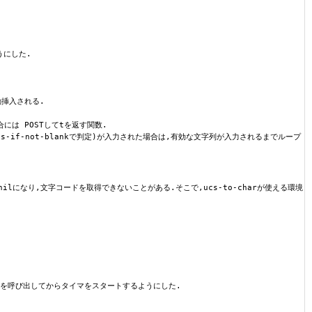
ようにした.
動挿入される.
場合には POSTしてtを返す関数.
tatus-if-not-blankで判定)が入力された場合は,有効な文字列が入力されるまでループ
OGE)がnilになり,文字コードを取得できないことがある.そこで,ucs-to-charが使える環境
stopを呼び出してからタイマをスタートするようにした.