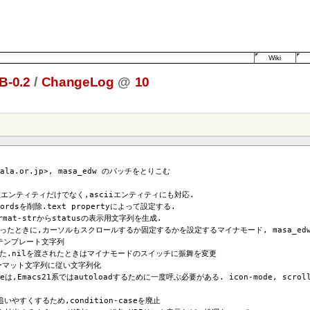
Wiki
B-0.2
/
ChangeLog
@
10
lala.or.jp>, masa_edw のパッチをとりこむ
: 数値エンティティだけでなく,asciiエンティティにも対応.
wordsを削除.text propertyによって設定する.
ormat-strからstatusの表示用文字列を生成.
itがあったときに,カーソルもスクロールするか固定するかを設定するマイナモード, masa_ed
るテンプレート文字列
におかえた.nilを渡されたときはマイナモードのスイッチに振舞を変更
フォーマット文字列に従い文字列化
odeは,Emacs21系ではautoloadするために一度呼ぶ必要がある. icon-mode, scr
追いやすくするため,condition-caseを廃止