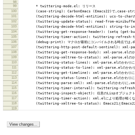
98
99
* twittering-mode.el: リリース
100
(case-string): CarbonEmacs (Emacs22)で,case
101
(twittering-decode-html-entities): ucs-to-charの使
102
(twittering-update-status): read-from-minib
103
(twittering-decode-html-entities): string-to-intは
104
(twittering-get-response-header): (setq (get-buff
105
(twittering-timer-action): twittering-refre
106
(debug-print): マクロが最初にコンパイルされる時点では,deb
107
(twittering-http-post-default-sentinel): xm
108
(twittering-get-response-body): xml-parse.e
109
(twittering-xmltree-to-status): xml-parse.e
110
(twittering-status-lines): xml-parse.elのかわ
111
(twittering-status-to-line): xml-parse.elの
112
(twittering-get-timeline): xml-parse.elのかわり
113
(twittering-status-lines): xml-parse.elのかわり
114
(twittering-parse-xml): xml-parse.elのかわりに,
115
(twittering-timer-interval): twittering-refres
116
(twittering-inspect-object): 任意のLispオブジ
117
(twittering-timer-action): xml.elにより処理が軽
118
(twittering-xmltree-to-status): Emacs21とE
119