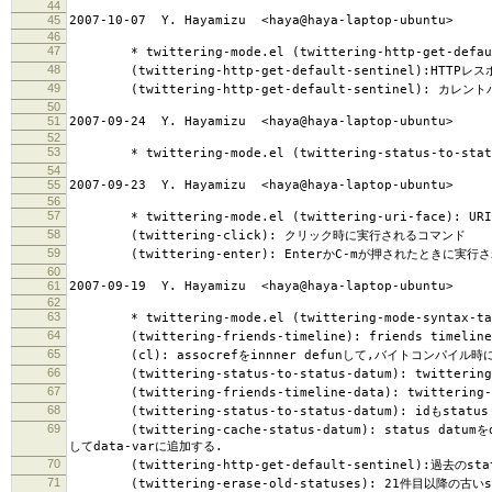
44
45
2007-10-07 Y. Hayamizu <haya@haya-laptop-ubuntu>
46
47
* twittering-mode.el (twittering-http-get-def
48
(twittering-http-get-default-sentinel):H
49
(twittering-http-get-default-sentinel): カレン
50
51
2007-09-24 Y. Hayamizu <haya@haya-laptop-ubuntu>
52
53
* twittering-mode.el (twittering-status-to-st
54
55
2007-09-23 Y. Hayamizu <haya@haya-laptop-ubuntu>
56
57
* twittering-mode.el (twittering-uri-face): U
58
(twittering-click): クリック時に実行されるコマンド
59
(twittering-enter): EnterかC-mが押されたときに実行
60
61
2007-09-19 Y. Hayamizu <haya@haya-laptop-ubuntu>
62
63
* twittering-mode.el (twittering-mode-syntax-t
64
(twittering-friends-timeline): friends tim
65
(cl): assocrefをinnner defunして,バイトコンパイル時に
66
(twittering-status-to-status-datum): twittering
67
(twittering-friends-timeline-data): twittering-
68
(twittering-status-to-status-datum): idもstatu
69
(twittering-cache-status-datum): status datumを
してdata-varに追加する.
70
(twittering-http-get-default-sentinel):過去の
71
(twittering-erase-old-statuses): 21件目以降の古いs