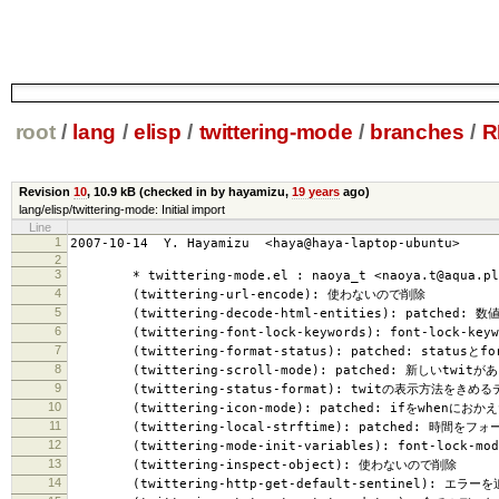
root
/
lang
/
elisp
/
twittering-mode
/
branches
/
R
Revision
10
,
10.9 kB
(checked in by hayamizu,
19 years
ago)
lang/elisp/twittering-mode: Initial import
Line
1
2007-10-14 Y. Hayamizu <haya@haya-laptop-ubuntu>
2
3
* twittering-mode.el : naoya_t <naoya.t@aqua.p
4
(twittering-url-encode): 使わないので削除
5
(twittering-decode-html-entities): patched
6
(twittering-font-lock-keywords): font-lock-key
7
(twittering-format-status): patched: statusとf
8
(twittering-scroll-mode): patched: 新しいtw
9
(twittering-status-format): twitの表示方法をきめ
10
(twittering-icon-mode): patched: ifをwhen
11
(twittering-local-strftime): patched: 時間を
12
(twittering-mode-init-variables): font-lock-m
13
(twittering-inspect-object): 使わないので削除
14
(twittering-http-get-default-sentinel): エラーを