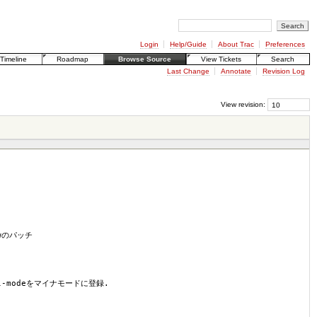
Login
Help/Guide
About Trac
Preferences
Timeline
Roadmap
Browse Source
View Tickets
Search
Last Change
Annotate
Revision Log
View revision:
wのパッチ
oll-modeをマイナモードに登録.