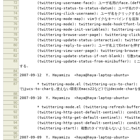
72
(twittering-username-face): ユーザ名用のface.(deff
73
(twittering-status-to-status-datum): ユーザ名の
74
(twittering-click-username): ユーザ名をクリックす
75
(twittering-mode-map): vimライクなキーバインドを追加
76
(twittering-mode): twittering-mode-hookでfont
77
(twittering-mode-init-variables): twittering
78
(twittering-browse-user-page): twittering-clic
79
(twittering-update-status-interactive): twitter
80
(twittering-reply-to-user): ユーザ名上でEnter
81
(twittering-view-user-page): twittering-browse
82
(twittering-update-status-if-not-blank): 引
83
(twittering-update-status-from-minibuffer):
する.
84
85
2007-09-12 Y. Hayamizu <haya@haya-laptop-ubuntu>
86
87
* twittering-mode.el (twittering-ucs-to-char
ではucs-to-charを,使えない環境(Emacs22など)ではdecode-c
88
89
2007-09-10 Y. Hayamizu <haya@haya-laptop-ubuntu>
90
91
* twittering-mode.el (twittering-refresh-buff
92
(twittering-http-post-default-sentinel): con
93
(twittering-http-get-default-sentinel): *twitt
94
(twittering-http-post-default-sentinel): con
95
(twittering-start): 複数のタイマが走らないように,twitt
96
97
2007-09-09 Y. Hayamizu <haya@haya-laptop-ubuntu>