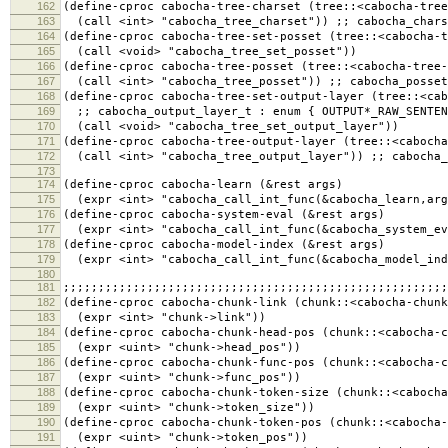
162
(define-cproc cabocha-tree-charset (tree::<cabocha-tree
163
(call <int> "cabocha_tree_charset")) ;; cabocha_chars
164
(define-cproc cabocha-tree-set-posset (tree::<cabocha-t
165
(call <void> "cabocha_tree_set_posset"))
166
(define-cproc cabocha-tree-posset (tree::<cabocha-tree-
167
(call <int> "cabocha_tree_posset")) ;; cabocha_posset
168
(define-cproc cabocha-tree-set-output-layer (tree::<cab
169
;; cabocha_output_layer_t : enum { OUTPUT*_RAW_SENTEN
170
(call <void> "cabocha_tree_set_output_layer"))
171
(define-cproc cabocha-tree-output-layer (tree::<cabocha
172
(call <int> "cabocha_tree_output_layer")) ;; cabocha_
173
174
(define-cproc cabocha-learn (&rest args)
175
(expr <int> "cabocha_call_int_func(&cabocha_learn,arg
176
(define-cproc cabocha-system-eval (&rest args)
177
(expr <int> "cabocha_call_int_func(&cabocha_system_ev
178
(define-cproc cabocha-model-index (&rest args)
179
(expr <int> "cabocha_call_int_func(&cabocha_model_ind
180
181
;;;;;;;;;;;;;;;;;;;;;;;;;;;;;;;;;;;;;;;;;;;;;;;;;;;;;;;
182
(define-cproc cabocha-chunk-link (chunk::<cabocha-chunk
183
(expr <int> "chunk->link"))
184
(define-cproc cabocha-chunk-head-pos (chunk::<cabocha-c
185
(expr <uint> "chunk->head_pos"))
186
(define-cproc cabocha-chunk-func-pos (chunk::<cabocha-c
187
(expr <uint> "chunk->func_pos"))
188
(define-cproc cabocha-chunk-token-size (chunk::<cabocha
189
(expr <uint> "chunk->token_size"))
190
(define-cproc cabocha-chunk-token-pos (chunk::<cabocha-
191
(expr <uint> "chunk->token_pos"))