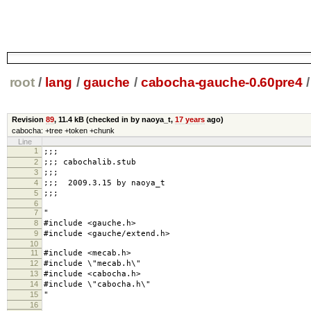
root
/
lang
/
gauche
/
cabocha-gauche-0.60pre4
/
Revision
89
,
11.4 kB
(checked in by naoya_t,
17 years
ago)
cabocha: +tree +token +chunk
Line
1
;;;
2
;;; cabochalib.stub
3
;;;
4
;;; 2009.3.15 by naoya_t
5
;;;
6
7
"
8
#include <gauche.h>
9
#include <gauche/extend.h>
10
11
#include <mecab.h>
12
#include \"mecab.h\"
13
#include <cabocha.h>
14
#include \"cabocha.h\"
15
"
16