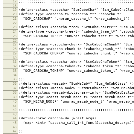
17
;;;;;;;;;;;;;;;;;;;;;;;;;;;;;;;;;;;;;;;;;;;;;;;;;;;;;;;
18
19
(define-cclass <cabocha> "ScmCaboCha*" "Scm_CaboChaClas
20
(define-type <cabocha-t> "cabocha_t*" "cabocha_t"
21
"SCM_CABOCHAP" "unwrap_cabocha_t" "wrap_cabocha_t")
22
23
(define-cclass <cabocha-tree> "ScmCaboChaTree*" "Scm_Ca
24
(define-type <cabocha-tree-t> "cabocha_tree_t*" "caboch
25
"SCM_CABOCHA_TREEP" "unwrap_cabocha_tree_t" "wrap_cab
26
27
(define-cclass <cabocha-chunk> "ScmCaboChaChunk*" "Scm_
28
(define-type <cabocha-chunk-t> "cabocha_chunk_t*" "cabo
29
"SCM_CABOCHA_CHUNKP" "unwrap_cabocha_chunk_t" "wrap_c
30
31
(define-cclass <cabocha-token> "ScmCaboChaToken*" "Scm_
32
(define-type <cabocha-token-t> "cabocha_token_t*" "cabo
33
"SCM_CABOCHA_TOKENP" "unwrap_cabocha_token_t" "wrap_c
34
35
;;;
36
;(define-cclass <mecab> "ScmMeCab*" "Scm_MeCabClass" ()
37
(define-cclass <mecab-node> "ScmMeCabNode*" "Scm_MeCabN
38
;(define-cclass <mecab-dictionary-info> "ScmMeCabDictio
39
(define-type <const-mecab-node-t> "const mecab_node_t*"
40
"SCM_MECAB_NODEP" "unwrap_mecab_node_t" "wrap_mecab_n
41
42
;;;;;;;;;;;;;;;;;;;;;;;;;;;;;;;;;;;;;;;;;;;;;;;;;;;;;;;
43
44
(define-cproc cabocha-do (&rest args)
45
(expr <int> "cabocha_call_int_func(&cabocha_do,args)"
46
47
;;