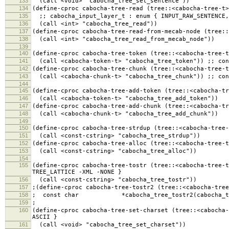
133
(call <void> "cabocha_tree_set_sentence"))
134
(define-cproc cabocha-tree-read (tree::<cabocha-tree-t>
135
;; cabocha_input_layer_t : enum { INPUT_RAW_SENTENCE,
136
(call <int> "cabocha_tree_read"))
137
(define-cproc cabocha-tree-read-from-mecab-node (tree::
138
(call <int> "cabocha_tree_read_from_mecab_node"))
139
140
(define-cproc cabocha-tree-token (tree::<cabocha-tree-t
141
(call <cabocha-token-t> "cabocha_tree_token")) ;; con
142
(define-cproc cabocha-tree-chunk (tree::<cabocha-tree-t
143
(call <cabocha-chunk-t> "cabocha_tree_chunk")) ;; con
144
145
(define-cproc cabocha-tree-add-token (tree::<cabocha-tr
146
(call <cabocha-token-t> "cabocha_tree_add_token"))
147
(define-cproc cabocha-tree-add-chunk (tree::<cabocha-tr
148
(call <cabocha-chunk-t> "cabocha_tree_add_chunk"))
149
150
(define-cproc cabocha-tree-strdup (tree::<cabocha-tree-
151
(call <const-cstring> "cabocha_tree_strdup"))
152
(define-cproc cabocha-tree-alloc (tree::<cabocha-tree-t
153
(call <const-cstring> "cabocha_tree_alloc"))
154
155
(define-cproc cabocha-tree-tostr (tree::<cabocha-tree-t
TREE_LATTICE -XML -NONE }
156
(call <const-cstring> "cabocha_tree_tostr"))
157
;(define-cproc cabocha-tree-tostr2 (tree::<cabocha-tree
158
; const char *cabocha_tree_tostr2(cabocha_tree_
159
; char *str, siz
160
(define-cproc cabocha-tree-set-charset (tree::<cabocha-
ASCII }
161
(call <void> "cabocha_tree_set_charset"))