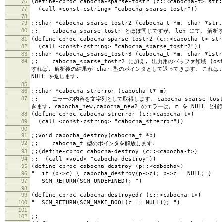
76
(define-cproc cabocha-sparse-tostr (c::<cabocha-t> str:
77
(call <const-cstring> "cabocha_sparse_tostr"))
78
79
;;char *cabocha_sparse_tostr2 (cabocha_t *m, char *str,
80
;; cabocha_sparse_tostr とほぼ同じですが, len にて, 
81
(define-cproc cabocha-sparse-tostr2 (c::<cabocha-t> str
82
(call <const-cstring> "cabocha_sparse_tostr2"))
83
;;char *cabocha_sparse_tostr3 (cabocha_t *m, char *istr
84
;; cabocha_sparse_tostr2 に加え, 出力用のバッファ領域 (
すれば, 解析後の結果が char 型のポインタとして返ってきます. これは,
NULL を返します.
85
86
;;char *cabocha_strerror (cabocha_t* m)
87
;; エラーの内容を文字列として取得します. cabocha_sparse_tost
きます. cabocha_new,cabocha_new2 のエラーは, m を NULL 
88
(define-cproc cabocha-strerror (c::<cabocha-t>)
89
(call <const-cstring> "cabocha_strerror"))
90
91
;;void cabocha_destroy(cabocha_t *p)
92
;; cabocha_t 型のポインタを解放します.
93
;;(define-cproc cabocha-destroy (c::<cabocha-t>)
94
;; (call <void> "cabocha_destroy"))
95
(define-cproc cabocha-destroy (p::<cabocha>)
96
" if (p->c) { cabocha_destroy(p->c); p->c = NULL; }
97
SCM_RETURN(SCM_UNDEFINED); ")
98
99
(define-cproc cabocha-destroyed? (c::<cabocha-t>)
100
" SCM_RETURN(SCM_MAKE_BOOL(c == NULL)); ")
101
102
;;