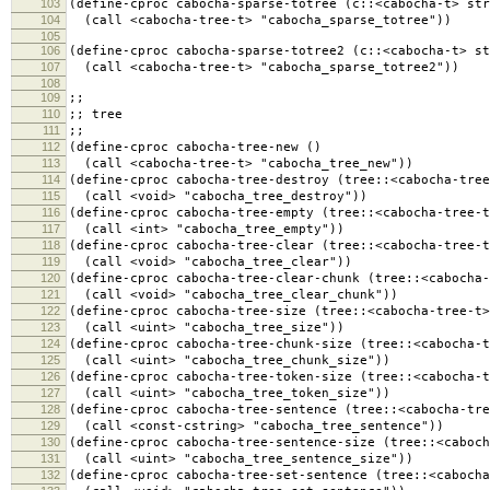
103
(define-cproc cabocha-sparse-totree (c::<cabocha-t> str
104
(call <cabocha-tree-t> "cabocha_sparse_totree"))
105
106
(define-cproc cabocha-sparse-totree2 (c::<cabocha-t> st
107
(call <cabocha-tree-t> "cabocha_sparse_totree2"))
108
109
;;
110
;; tree
111
;;
112
(define-cproc cabocha-tree-new ()
113
(call <cabocha-tree-t> "cabocha_tree_new"))
114
(define-cproc cabocha-tree-destroy (tree::<cabocha-tree
115
(call <void> "cabocha_tree_destroy"))
116
(define-cproc cabocha-tree-empty (tree::<cabocha-tree-t
117
(call <int> "cabocha_tree_empty"))
118
(define-cproc cabocha-tree-clear (tree::<cabocha-tree-t
119
(call <void> "cabocha_tree_clear"))
120
(define-cproc cabocha-tree-clear-chunk (tree::<cabocha-
121
(call <void> "cabocha_tree_clear_chunk"))
122
(define-cproc cabocha-tree-size (tree::<cabocha-tree-t>
123
(call <uint> "cabocha_tree_size"))
124
(define-cproc cabocha-tree-chunk-size (tree::<cabocha-t
125
(call <uint> "cabocha_tree_chunk_size"))
126
(define-cproc cabocha-tree-token-size (tree::<cabocha-t
127
(call <uint> "cabocha_tree_token_size"))
128
(define-cproc cabocha-tree-sentence (tree::<cabocha-tre
129
(call <const-cstring> "cabocha_tree_sentence"))
130
(define-cproc cabocha-tree-sentence-size (tree::<caboch
131
(call <uint> "cabocha_tree_sentence_size"))
132
(define-cproc cabocha-tree-set-sentence (tree::<cabocha