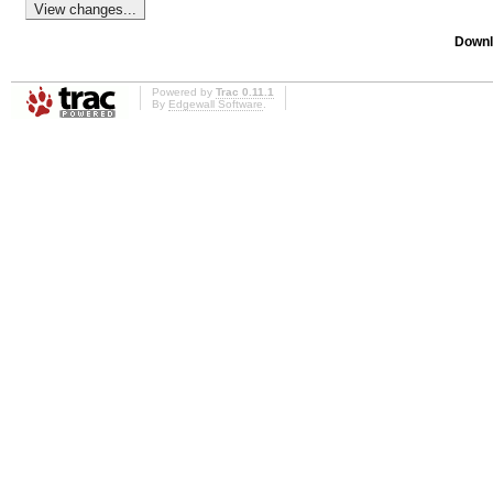
Downl
Powered by
Trac 0.11.1
By
Edgewall Software
.