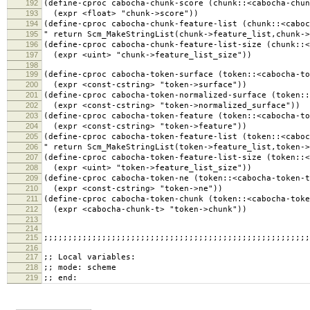
192
(define-cproc cabocha-chunk-score (chunk::<cabocha-chun
193
(expr <float> "chunk->score"))
194
(define-cproc cabocha-chunk-feature-list (chunk::<caboc
195
" return Scm_MakeStringList(chunk->feature_list,chunk->
196
(define-cproc cabocha-chunk-feature-list-size (chunk::<
197
(expr <uint> "chunk->feature_list_size"))
198
199
(define-cproc cabocha-token-surface (token::<cabocha-to
200
(expr <const-cstring> "token->surface"))
201
(define-cproc cabocha-token-normalized-surface (token::
202
(expr <const-cstring> "token->normalized_surface"))
203
(define-cproc cabocha-token-feature (token::<cabocha-to
204
(expr <const-cstring> "token->feature"))
205
(define-cproc cabocha-token-feature-list (token::<caboc
206
" return Scm_MakeStringList(token->feature_list,token->
207
(define-cproc cabocha-token-feature-list-size (token::<
208
(expr <uint> "token->feature_list_size"))
209
(define-cproc cabocha-token-ne (token::<cabocha-token-t
210
(expr <const-cstring> "token->ne"))
211
(define-cproc cabocha-token-chunk (token::<cabocha-toke
212
(expr <cabocha-chunk-t> "token->chunk"))
213
214
215
;;;;;;;;;;;;;;;;;;;;;;;;;;;;;;;;;;;;;;;;;;;;;;;;;;;;;;;
216
217
;; Local variables:
218
;; mode: scheme
219
;; end: