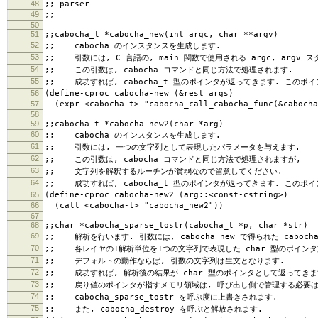
48
;; parser
49
;;
50
51
;;cabocha_t *cabocha_new(int argc, char **argv)
52
;; cabocha のインスタンスを生成します.
53
;; 引数には, C 言語の, main 関数で使用される argc, argv 
54
;; この引数は, cabocha コマンドと同じ方法で処理されます.
55
;; 成功すれば, cabocha_t 型のポインタが返ってきます. このポ
56
(define-cproc cabocha-new (&rest args)
57
(expr <cabocha-t> "cabocha_call_cabocha_func(&cabocha
58
59
;;cabocha_t *cabocha_new2(char *arg)
60
;; cabocha のインスタンスを生成します.
61
;; 引数には, 一つの文字列として表現したパラメータを与えます.
62
;; この引数は, cabocha コマンドと同じ方法で処理されますが,
63
;; 文字列を解釈するルーチンが貧弱なので留意してください.
64
;; 成功すれば, cabocha_t 型のポインタが返ってきます. このポ
65
(define-cproc cabocha-new2 (arg::<const-cstring>)
66
(call <cabocha-t> "cabocha_new2"))
67
68
;;char *cabocha_sparse_tostr(cabocha_t *p, char *str)
69
;; 解析を行います. 引数には, cabocha_new で得られた caboch
70
;; 各レイヤの1解析単位を1つの文字列で表現した char 型のポイン
71
;; デフォルトの動作ならば, 引数の文字列は生文となります.
72
;; 成功すれば, 解析後の結果が char 型のポインタとして返ってきま
73
;; 戻り値のポインタが指すメモリ領域は, 呼び出し側で管理する必要は
74
;; cabocha_sparse_tostr を呼ぶ度に上書きされます.
75
;; また, cabocha_destroy を呼ぶと解放されます.